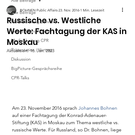
Alle Beiträge
BOHNEN Public Affairs
23. Nov. 2016
1 Min. Lesezeit
Alle Beiträge
Russische vs. Westliche
Medienbeitrag Bohnen
Werte: Fachtagung der KAS in
Veranstaltung/ Event
Moskau
Medienbeitrag CPR
Präsentation / Vortrag
Aktualisiert:
16. Jan. 2023
Diskussion
BigPicture-Gesprächsreihe
CPR-Talks
Am 23. November 2016 sprach 
Johannes Bohnen
auf einer Fachtagung der Konrad-Adenauer-
Stiftung (KAS) in Moskau zum Thema westliche vs. 
russische Werte. Für Russland, so Dr. Bohnen, liege 