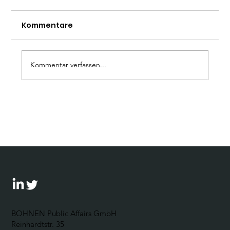
Kommentare
Kommentar verfassen...
Bohnen stellt CPR Konzept bei
Rhodium Gruppe in New York vor
BOHNEN Public Affairs GmbH
Reinhardtstr. 35