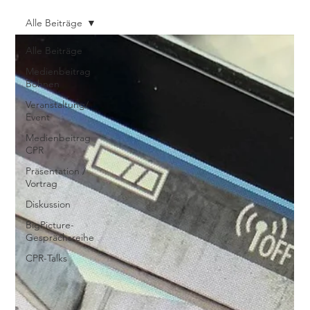
Alle Beiträge
Alle Beiträge
Medienbeitrag
Bohnen
Veranstaltung/
Event
Medienbeitrag
CPR
Präsentation /
Vortrag
Diskussion
BigPicture-
Gesprächsreihe
CPR-Talks