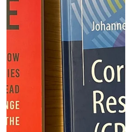
Bohnen stellt CPR
Konzept bei BP-
Lunchtalk vor
Im Rahmen der BP-Lunchtalk Reihe lud Deutschland External
Affairs Director Dr. Ruprecht Brandis am 1. Juni 2021 zur
Diskussion des...