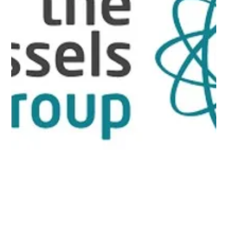
Bohnen Public Affairs
und Wider Sense -
Digitales Event zur
Unternehmensverantw
ortung
Zu einer digitalen „Lunchbreak Debatte“ luden am 16. März
Michael Ahlberg-Seberich, Geschäftsführer von Wider Sense
und Dr. Johannes...