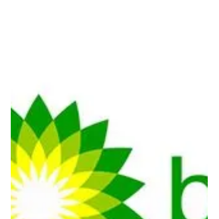
Handelshochschule
Leipzig - Vorstellung
des CPR-Konzepts
Auf Einladung von Professor Dr. Timo Meinhardt, Inhaber des
Dr. Ahrend Oetker Lehrstuhls für Wirtschaftspsychologie und
Führung an der HH...