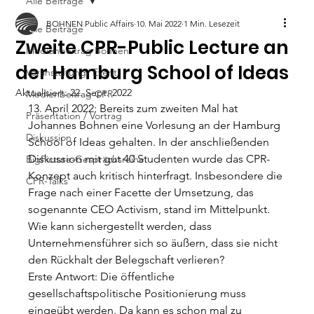
Alle Beiträge
BOHNEN Public Affairs
10. Mai 2022
1 Min. Lesezeit
Alle Beiträge
Zweite CPR-Public Lecture an
Medienbeitrag Bohnen
der Hamburg School of Ideas
Veranstaltung/ Event
Aktualisiert:
22. Sept. 2022
Medienbeitrag CPR
13. April 2022: Bereits zum zweiten Mal hat 
Präsentation / Vortrag
Johannes Bohnen eine Vorlesung an der Hamburg 
Diskussion
School of Ideas gehalten. In der anschließenden 
Diskussion mit gut 40 Studenten wurde das CPR-
BigPicture-Gesprächsreihe
Konzept auch kritisch hinterfragt. Insbesondere die 
CPR-Talks
Frage nach einer Facette der Umsetzung, das 
sogenannte CEO Activism, stand im Mittelpunkt. 
Wie kann sichergestellt werden, dass 
Unternehmensführer sich so äußern, dass sie nicht 
den Rückhalt der Belegschaft verlieren? 
Erste Antwort: Die öffentliche 
gesellschaftspolitische Positionierung muss 
eingeübt werden. Da kann es schon mal zu 