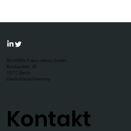
denken lernen!
BOHNEN Public Affairs GmbH
Reinhardtstr. 35
10117 Berlin
Deutschland/Germany
Kontakt