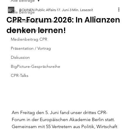
Alle Beiträge
BOHNEN Public Affairs
17. Juni
3 Min. Lesezeit
Alle Beiträge
CPR-Forum 2026: In Allianzen
Medienbeitrag Bohnen
denken lernen!
Veranstaltung/ Event
Medienbeitrag CPR
Präsentation / Vortrag
Diskussion
BigPicture-Gesprächsreihe
CPR-Talks
Am Freitag den 5. Juni fand unser drittes CPR-
Forum in der Europäischen Akademie Berlin statt. 
Gemeinsam mit 55 Vertretern aus Politik, Wirtschaft 