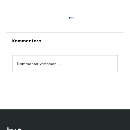
Kommentare
Kommentar verfassen...
Bohnen stellt CPR Konzept bei
Rhodium Gruppe in New York vor