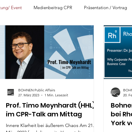
tung/ Event
Medienbeitrag CPR
Präsentation / Vortrag
BOHNEN Public Affairs
BOHNE
27. März 2023
1 Min. Lesezeit
20. F
Prof. Timo Meynhardt (HHL)
Bohnen
im CPR-Talk am Mittag
bei R
York v
Innere Klarheit bei äußerem Chaos Am 21.