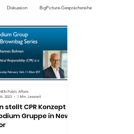
Diskussion
BigPicture-Gesprächsreihe
N Public Affairs
eb. 2023
1 Min. Lesezeit
 stellt CPR Konzept
hodium Gruppe in New
or