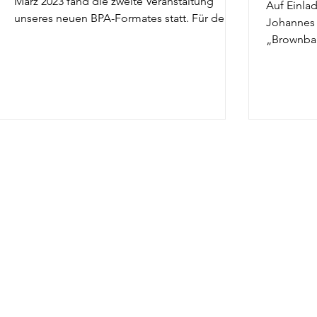
März 2023 fand die zweite Veranstaltung
Auf Einla
unseres neuen BPA-Formates statt. Für den
Johannes 
„CPR-Talk am...
„Brownbag
Das in New