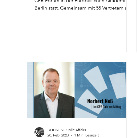
CPR-Forum in der Europäischen Akademie
Berlin statt. Gemeinsam mit 55 Vertretern aus
Politik, Wirtschaft und Zivilgesellschaft
diskutierten wir über „Die Macht der
Allianzen – und weitere CPR-
Erfolgsfaktoren". Im Mittelpunkt stand in
diesem Jahr ein Begriff aus der
Sicherheitspolitik: die Allianz. Warum gehen
Staaten Bündnisse ein – und was können
Unternehmen daraus lernen? Die Antwort,
die sich durch den Tag zog: Allianzen
entwickeln
BOHNEN Public Affairs
20. Feb. 2023
1 Min. Lesezeit