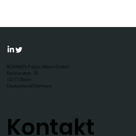
Prof. Timo Meynhardt (HHL) im CPR-
Talk am Mittag
BOHNEN Public Affairs GmbH
Reinhardtstr. 35
10117 Berlin
Deutschland/Germany
Kontakt