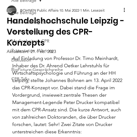
Alle Beiträge
BOHNEN Public Affairs
10. Mai 2022
1 Min. Lesezeit
Alle Beiträge
Handelshochschule Leipzig -
Medienbeitrag Bohnen
Vorstellung des CPR-
Veranstaltung/ Event
Konzepts
Medienbeitrag CPR
Präsentation / Vortrag
Aktualisiert:
21. Feb. 2023
Auf Einladung von Professor Dr. Timo Meinhardt, 
Diskussion
Inhaber des Dr. Ahrend Oetker Lehrstuhls für 
BigPicture-Gesprächsreihe
Wirtschaftspsychologie und Führung an der HH 
CPR-Talks
Leipzig, stellte Johannes Bohnen am 13. April 2022 
das CPR-Konzept vor. Dabei stand die Frage im 
Vordergrund, inwieweit zentrale Thesen der 
Management-Legende Peter Drucker kompatibel 
mit dem CPR-Ansatz sind. Die kurze Antwort, auch 
von zahlreichen Doktoranden, die über Drucker 
forschen, lautet: Sehr! Zwei Zitate von Drucker 
unterstreichen diese Erkenntnis: