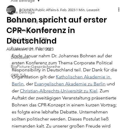
Alle Beiträge
BOHNEN Public Affairs
6. Feb. 2023
1 Min. Lesezeit
Alle Beiträge
Bohnen spricht auf erster
Medienbeitrag Bohnen
CPR-Konferenz in
Veranstaltung/ Event
Deutschland
Medienbeitrag CPR
Präsentation / Vortrag
Aktualisiert:
21. Feb. 2023
Ende Januar nahm Dr. Johannes Bohnen auf der 
Diskussion
ersten Konferenz zum Thema Corporate Political 
BigPicture-Gesprächsreihe
Responsibility in Deutschland teil. Der Dank für die 
CPR-Talks
Organisation gilt der 
Katholischen Akademie in 
Berlin
, der 
Evangelischen Akademie zu Berlin
 und 
der 
Christian-Albrechts-Universität zu Kiel
. Zum 
Auftakt der zweitägigen Veranstaltung präsentierte 
Bohnen das CPR-Konzept in einem kurzen Vortrag; 
es folgte eine lebhafte Debatte. Unternehmen 
sollten politischer werden. Dieses Postulat ließ 
niemanden kalt. Zu unserer großen Freude wird 