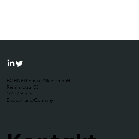
CPR-Forum 2026: In Allianzen
denken lernen!
BOHNEN Public Affairs GmbH
Reinhardtstr. 35
10117 Berlin
Deutschland/Germany