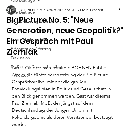
Alle Beiträge
BOHNEN Public Affairs
20. Sept. 2015
1 Min. Lesezeit
Alle Beiträge
BigPicture No. 5: "Neue
Medienbeitrag Bohnen
Generation, neue Geopolitik?"
Veranstaltung/ Event
Ein Gespräch mit Paul
Medienbeitrag CPR
Präsentation / Vortrag
Ziemiak
Diskussion
BigPicture-Gesprächsreihe
Am 9. Oktober veranstaltete BOHNEN Public 
Affairs die fünfte Veranstaltung der Big Picture-
CPR-Talks
Gesprächsreihe, mit der die großen 
Entwicklungslinien in Politik und Gesellschaft in 
den Blick genommen werden. Gast war diesmal 
Paul Ziemiak, MdB, der jüngst auf dem 
Deutschlandtag der Jungen Union mit 
Rekordergebnis als deren Vorsitzender bestätigt 
wurde.