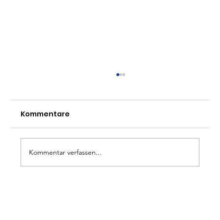
Kommentare
Kommentar verfassen...
BigPicture No. 3: "Wie Entwertungen
und Kränkungen das politische
Handeln beeinflussen" mi