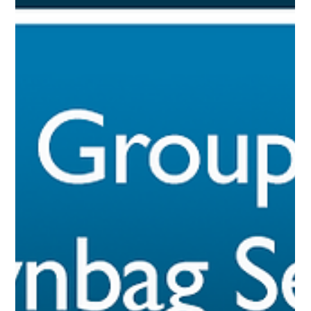
Corporate Political Responsibility (CPR) folgte eine
Podiumsdiskussion mit Sophia Becker (Business Council for
Democracy) und Yvonne Martini (Young Social Innovation). Im
Zentrum stand eine Frage, die in der politischen Debatte
derzeit besondere Dringlichkeit gewinnt: Wie lassen sich
Menschen für das freihe