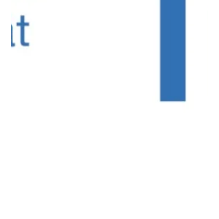
Beratung der
öffentlichen Hand PD
Am Dienstag, den 08. November 2022 hielt Lutz-Peter Hennies
einen CPR-Vortrag beim virtuellen Nachhaltigkeits-Stammtisch
der PD. Die...