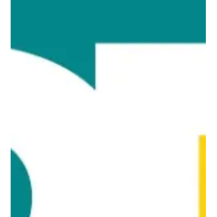
Peter Drucker Purpose
Summit 2022
Dr. Johannes Bohnen stellte sein Konzept „Corporate Political
Responsibility“ (CPR) auf dem Peter Drucker Purpose Summit
2022 vor....