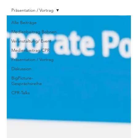
Präsentation / Vortrag
Alle Beiträge
Medienbeitrag Bohnen
Veranstaltung/ Event
Medienbeitrag CPR
Präsentation / Vortrag
Diskussion
BigPicture-
Gesprächsreihe
CPR-Talks