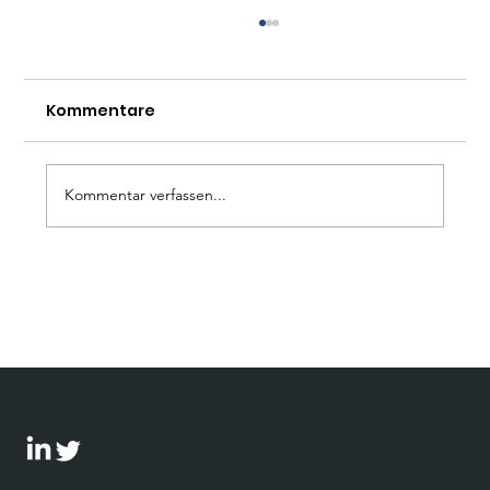
Kommentare
Kommentar verfassen...
Wie gelingt wirksamer Dialog? Eine
Handreichung für Unternehmen