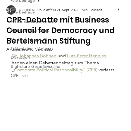
Alle Beiträge
BOHNEN Public Affairs
21. Sept. 2022
1 Min. Lesezeit
Alle Beiträge
CPR-Debatte mit Business
Medienbeitrag Bohnen
Council for Democracy und
Veranstaltung/ Event
Bertelsmann Stiftung
Medienbeitrag CPR
Präsentation / Vortrag
Aktualisiert:
16. Jan. 2023
Dr. Johannes Bohnen
und
Lutz-Peter Hennies
Diskussion
haben einen Debattenbeitrag zum Thema 
BigPicture-Gesprächsreihe
„
Corporate Political Responsibility“ (CPR)
 verfasst.
CPR-Talks