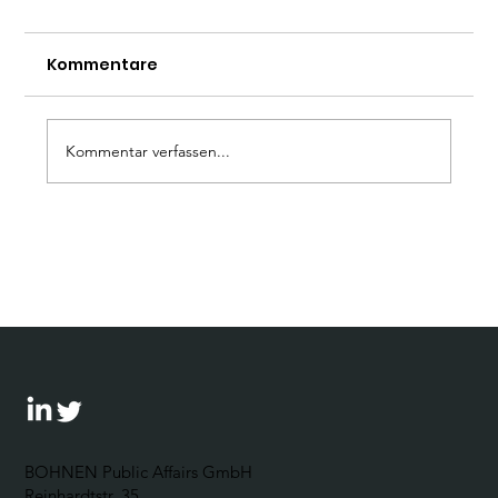
Kommentare
Kommentar verfassen...
Wie gelingt wirksamer Dialog? Eine
Handreichung für Unternehmen
BOHNEN Public Affairs GmbH
Reinhardtstr. 35