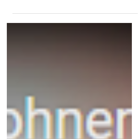
München
Auf Einladung von Peter Paschek hat Dr. Johannes Bohnen vor
Studenten der TU München am 14. Juli 2022 einen Vortrag zum
Thema CPR...