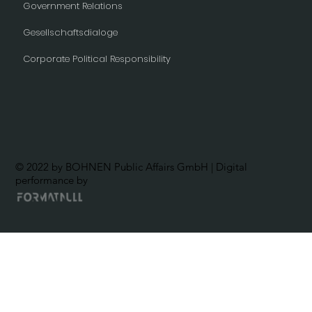
Government Relations
Gesellschaftsdialoge
Corporate Political Responsibility
© 2022 by BOHNEN Public Affairs GmbH | Digital
performance by