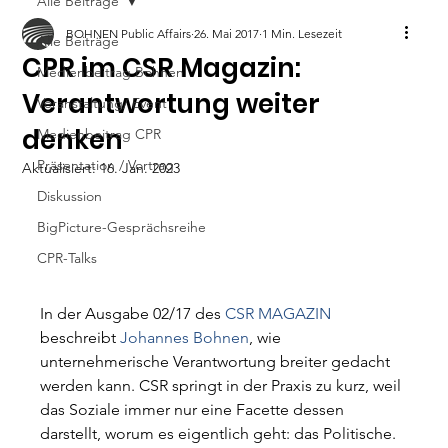
Alle Beiträge
BOHNEN Public Affairs
26. Mai 2017
1 Min. Lesezeit
Alle Beiträge
CPR im CSR Magazin:
Medienbeitrag Bohnen
Verantwortung weiter
Veranstaltung/ Event
denken
Medienbeitrag CPR
Präsentation / Vortrag
Aktualisiert:
16. Jan. 2023
Diskussion
BigPicture-Gesprächsreihe
CPR-Talks
In der Ausgabe 02/17 des 
CSR MAGAZIN
beschreibt 
Johannes Bohnen
, wie 
unternehmerische Verantwortung breiter gedacht 
werden kann. CSR springt in der Praxis zu kurz, weil 
das Soziale immer nur eine Facette dessen 
darstellt, worum es eigentlich geht: das Politische. 