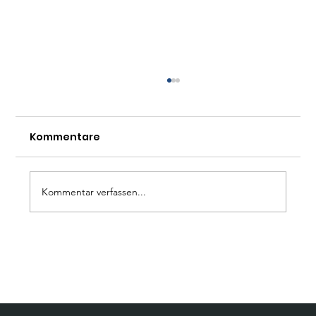
Kommentare
Kommentar verfassen...
Wie gelingt wirksamer Dialog? Eine
Handreichung für Unternehmen