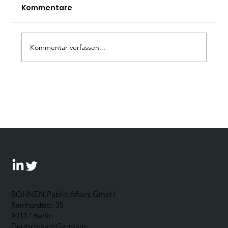
Kommentare
Kommentar verfassen...
Wie umgehen mit der AfD? Ein
Leitfaden für Unternehmen
BOHNEN Public Affairs GmbH
Reinhardtstr. 35
10117 Berlin
Deutschland/Germany