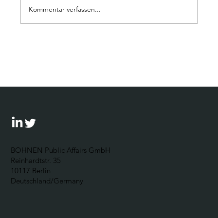
Kommentar verfassen...
Wie umgehen mit der AfD? Ein
Leitfaden für Unternehmen
BOHNEN Public Affairs GmbH
Reinhardtstr. 35
10117 Berlin
Deutschland/Germany