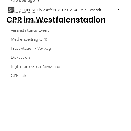
Alle Beiträge
BOHNEN Public Affairs
18. Dez. 2024
1 Min. Lesezeit
Alle Beiträge
CPR im Westfalenstadion
Medienbeitrag Bohnen
Veranstaltung/ Event
Medienbeitrag CPR
Präsentation / Vortrag
Diskussion
BigPicture-Gesprächsreihe
CPR-Talks