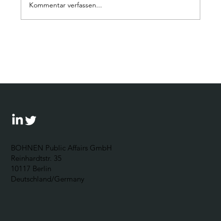
Kommentar verfassen...
Wie umgehen mit der AfD? Ein
Leitfaden für Unternehmen
BOHNEN Public Affairs GmbH
Reinhardtstr. 35
10117 Berlin
Deutschland/Germany