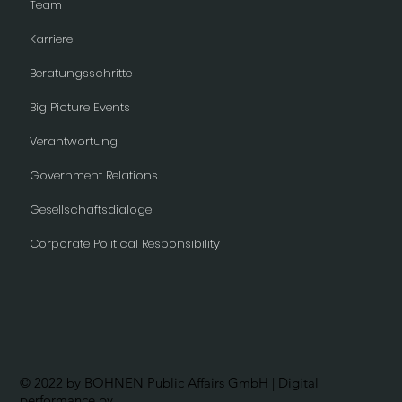
Team
Karriere
Beratungsschritte
Big Picture Events
Verantwortung
Government Relations
Gesellschaftsdialoge
Corporate Political Responsibility
© 2022 by BOHNEN Public Affairs GmbH | Digital
performance by