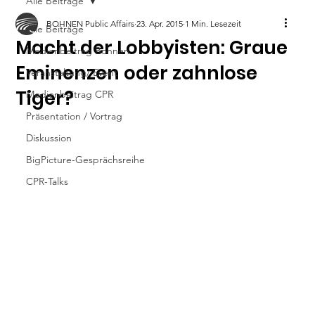
Alle Beiträge
BOHNEN Public Affairs
23. Apr. 2015
1 Min. Lesezeit
Alle Beiträge
Macht der Lobbyisten: Graue
Medienbeitrag Bohnen
Eminenzen oder zahnlose
Veranstaltung/ Event
Tiger?
Medienbeitrag CPR
Präsentation / Vortrag
Diskussion
BigPicture-Gesprächsreihe
CPR-Talks