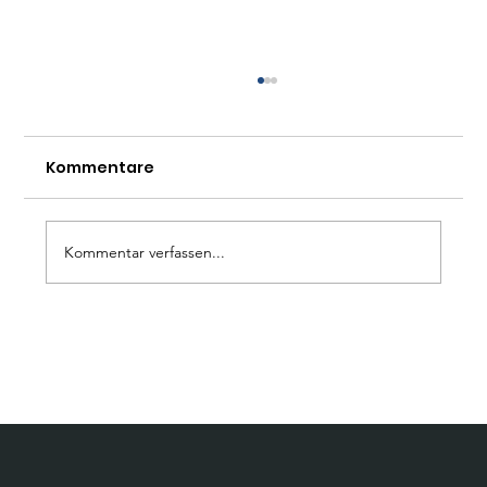
Kommentare
Kommentar verfassen...
Wie umgehen mit der AfD? Ein
Leitfaden für Unternehmen