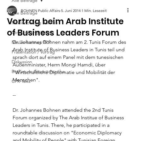
Alle Beiträge
BOHNEN Public Affairs
5. Juni 2014
1 Min. Lesezeit
Alle Beiträge
Vortrag beim Arab Institute
Medienbeitrag Bohnen
of Business Leaders Forum
Veranstaltung/ Event
Dr. Johannes Bohnen nahm am 2. Tunis Forum des 
Medienbeitrag CPR
Arab Institute of Business Leaders in Tunis teil und 
Präsentation / Vortrag
sprach dort auf einem Panel mit dem tunesischen 
Diskussion
Außenminister, Herrn Mongi Hamdi, über 
BigPicture-Gesprächsreihe
"Wirtschaftliche Diplomatie und Mobilität der 
Menschen". 
CPR-Talks
-- 
Dr. Johannes Bohnen attended the 2nd Tunis 
Forum organized by The Arab Institue of Business 
Leaders in Tunis. There, he participated in a 
roundtable discussion on "Economic Diplomacy 
and Mobility of People" with Tunisian Foreign 