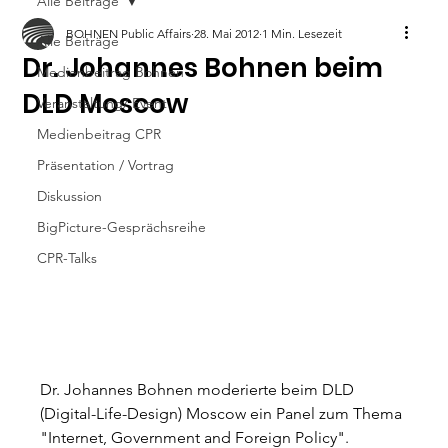
Alle Beiträge
BOHNEN Public Affairs
28. Mai 2012
1 Min. Lesezeit
Alle Beiträge
Dr. Johannes Bohnen beim
Medienbeitrag Bohnen
DLD Moscow
Veranstaltung/ Event
Medienbeitrag CPR
Präsentation / Vortrag
Diskussion
BigPicture-Gesprächsreihe
CPR-Talks
Dr. Johannes Bohnen moderierte beim DLD 
(Digital-Life-Design) Moscow ein Panel zum Thema 
"Internet, Government and Foreign Policy". 