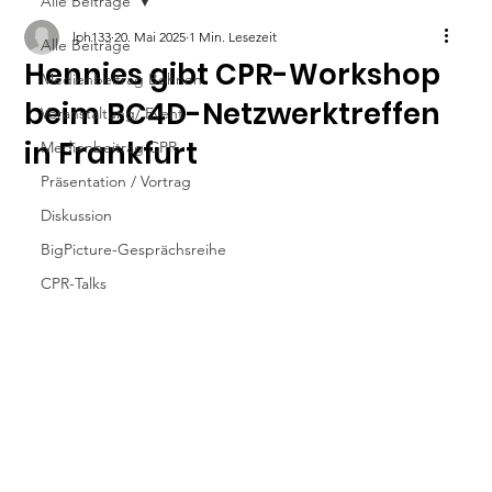
Alle Beiträge
lph133
20. Mai 2025
1 Min. Lesezeit
Alle Beiträge
Hennies gibt CPR-Workshop
Medienbeitrag Bohnen
beim BC4D-Netzwerktreffen
Veranstaltung/ Event
in Frankfurt
Medienbeitrag CPR
Präsentation / Vortrag
Diskussion
BigPicture-Gesprächsreihe
CPR-Talks