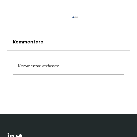
Kommentare
Kommentar verfassen...
Wie umgehen mit der AfD? Ein
Leitfaden für Unternehmen