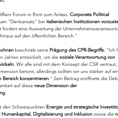
rt
.
Affairs Forum in Rom zum Anlass, 
Corporate Political 
euen "Denkansatz" bei 
italienischen Institutionen vorzust
t fordert eine Ausweitung der Unternehmensverantwort
hinaus auf den öffentlichen Bereich.“ 
Bohnen
 beschrieb seine 
Prägung des CPR-Begriffs
: "Ich
 Jahren entwickelt, um die 
soziale Verantwortung von 
ickeln
. Wir alle sind mit dem Konzept der CSR vertraut,
ension betont, allerdings sollten wir uns stärker auf ei
 Bereich konzentrieren
.“ Sein Beitrag eröffnete die Deb
mkeit auf diese 
neue Dimension der 
ung
.
it den Schwerpunkten 
Energie und strategische Investiti
Humankapital, Digitalisierung und Inklusion 
sowie die
 