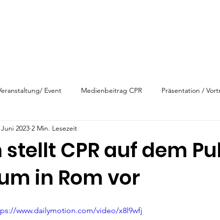
Veranstaltung/ Event
Medienbeitrag CPR
Präsentation / Vort
 Juni 2023
2 Min. Lesezeit
 stellt CPR auf dem Pu
rum in Rom vor
tps://www.dailymotion.com/video/x8l9wfj