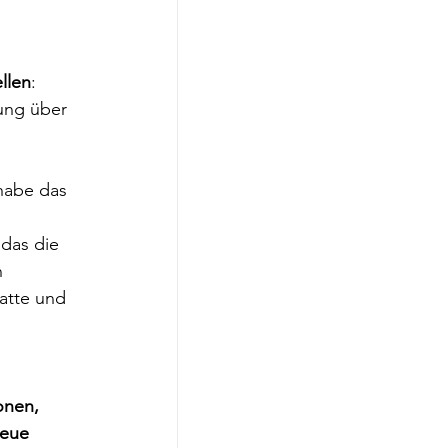
ellen
: 
ung über 
 habe das 
 das die 
n 
atte und 
onen, 
neue 