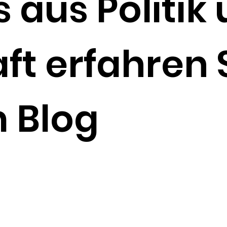
s aus Politik
ft erfahren S
 Blog