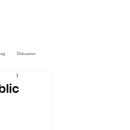
rag
Diskussion
blic