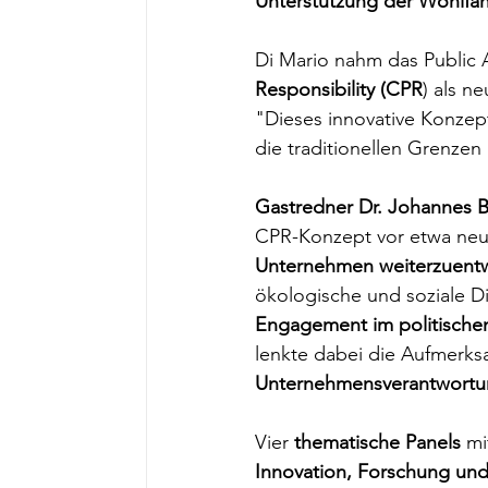
Unterstützung der Wohlfah
Di Mario nahm das Public 
Responsibility (CPR
) als n
"Dieses innovative Konzep
die traditionellen Grenzen 
Gastredner Dr. Johannes 
CPR-Konzept vor etwa neun
Unternehmen weiterzuentw
ökologische und soziale Dim
Engagement im politischen
lenkte dabei die Aufmerksa
Unternehmensverantwort
Vier 
thematische Panels
 m
Innovation, Forschung und 