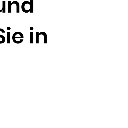
 und
ie in