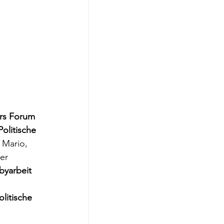
irs Forum 
Politische 
 Mario, 
er 
byarbeit 
olitische 