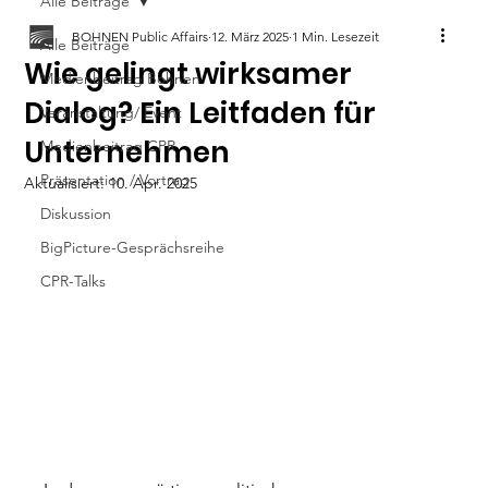
Alle Beiträge
BOHNEN Public Affairs
12. März 2025
1 Min. Lesezeit
Alle Beiträge
Wie gelingt wirksamer
Medienbeitrag Bohnen
Dialog? Ein Leitfaden für
Veranstaltung/ Event
Unternehmen
Medienbeitrag CPR
Präsentation / Vortrag
Aktualisiert:
10. Apr. 2025
Diskussion
BigPicture-Gesprächsreihe
CPR-Talks