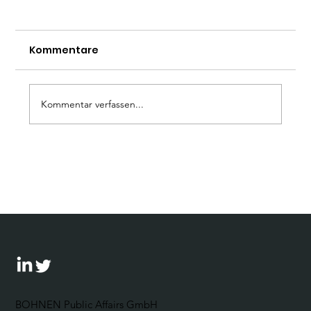
Kommentare
Kommentar verfassen...
Wie umgehen mit der AfD? Ein
Leitfaden für Unternehmen
BOHNEN Public Affairs GmbH