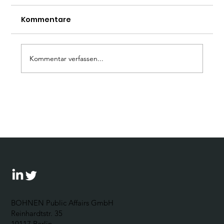
Kommentare
Kommentar verfassen...
Wie umgehen mit der AfD? Ein
Leitfaden für Unternehmen
BOHNEN Public Affairs GmbH
Reinhardtstr. 35
10117 Berlin