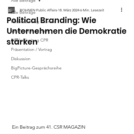
Alle Beiträge
BOHNEN Public Affairs
18. März 2024
6 Min. Lesezeit
Alle Beiträge
Political Branding: Wie
Medienbeitrag Bohnen
Unternehmen die Demokratie
Veranstaltung/ Event
stärken
Medienbeitrag CPR
Präsentation / Vortrag
Diskussion
BigPicture-Gesprächsreihe
CPR-Talks
Ein Beitrag zum 41. CSR MAGAZIN