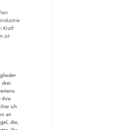
hen 
industrie 
 Kraft 
 ist 
glieder 
 drei 
eitens 
 ihre 
chte ich 
on an 
el, die, 