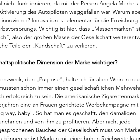
 nicht funktionieren, da mit der Person Angela Merkels 
Aktivierung des Autopiloten weggefallen war. Warum abe
nnovieren? Innovation ist elementar für die Erreichung
bsvorsprungs. Wichtig ist hier, dass „Massenmarken“ si
uch“, also der großen Masse der Gesellschaft weiterentw
he Teile der „Kundschaft“ zu verlieren.
chaftspolitische Dimension der Marke wichtiger?
enzweck, den „Purpose“, halte ich für alten Wein in neu
mussten schon immer einen gesellschaftlichen Mehrwehr
h erfolgreich zu sein. Die amerikanische Zigarettenmarke
gerjahren eine an Frauen gerichtete Werbekampagne mit
g way, baby“. So hat man es geschafft, den damaligen 
unehmen und von ihm zu profitieren. Aber nicht jede 
esprochenen Bauches der Gesellschaft muss von Marke
 können selbst Marken mit einer hohen Reichweite kau