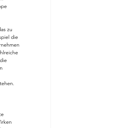
ppe 
as zu 
piel die 
ernehmen 
hlreiche 
die 
n 
 
stehen.
te 
irken 