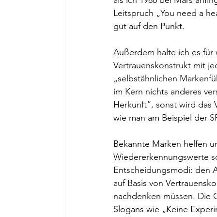
als ich 1986 bei Mars anfin
Leitspruch „You need a hea
gut auf den Punkt.
Außerdem halte ich es für
Vertrauenskonstrukt mit j
„selbstähnlichen Markenfüh
im Kern nichts anderes ver
Herkunft“, sonst wird das V
wie man am Beispiel der S
Bekannte Marken helfen un
Wiedererkennungswerte sc
Entscheidungsmodi: den Au
auf Basis von Vertrauenskon
nachdenken müssen. Die C
Slogans wie „Keine Experi