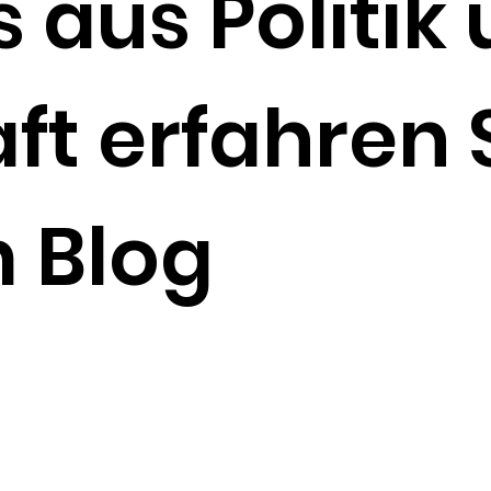
s aus Politik
ft erfahren S
 Blog