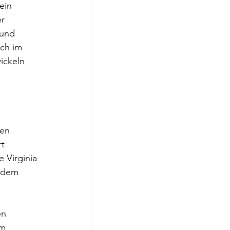
ein 
r 
 und 
ch im 
ickeln 
en 
t 
 Virginia 
 dem 
n 
m 