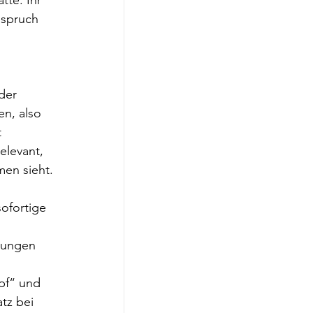
tte. Ihr 
nspruch 
der 
n, also 
 
elevant, 
men sieht.
ofortige 
dungen 
pf“ und 
tz bei 