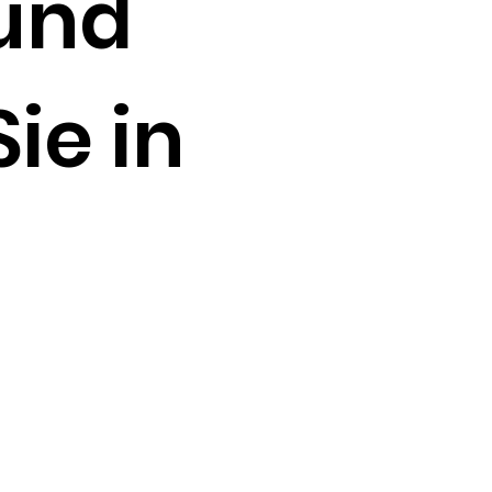
 und
ie in