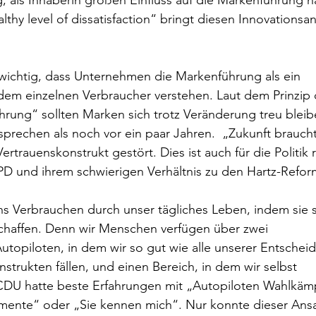
g, als Inhaberin großen Einfluss auf die Markenführung ha
lthy level of dissatisfaction“ bringt diesen Innovationsa
 wichtig, dass Unternehmen die Markenführung als ein 
edem einzelnen Verbraucher verstehen. Laut dem Prinzip 
rung“ sollten Marken sich trotz Veränderung treu bleibe
sprechen als noch vor ein paar Jahren.  „Zukunft braucht
ertrauenskonstrukt gestört. Dies ist auch für die Politik r
PD und ihrem schwierigen Verhältnis zu den Hartz-Refor
s Verbrauchen durch unser tägliches Leben, indem sie s
haffen. Denn wir Menschen verfügen über zwei 
topiloten, in dem wir so gut wie alle unserer Entschei
strukten fällen, und einen Bereich, in dem wir selbst 
DU hatte beste Erfahrungen mit „Autopiloten Wahlkäm
mente“ oder „Sie kennen mich“. Nur konnte dieser Ansa