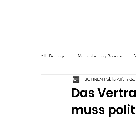
Alle Beiträge
Medienbeitrag Bohnen
BOHNEN Public Affairs
26.
BigPicture-Gesprächsreihe
CPR-Talks
Das Vertr
muss poli