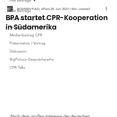
Alle Beiträge
BOHNEN Public Affairs
28. Juni 2023
1 Min. Lesezeit
Alle Beiträge
BPA startet CPR-Kooperation
Medienbeitrag Bohnen
in Südamerika
Veranstaltung/ Event
Medienbeitrag CPR
Präsentation / Vortrag
Diskussion
BigPicture-Gesprächsreihe
CPR-Talks
Nach dem großen Interesse der deutschen