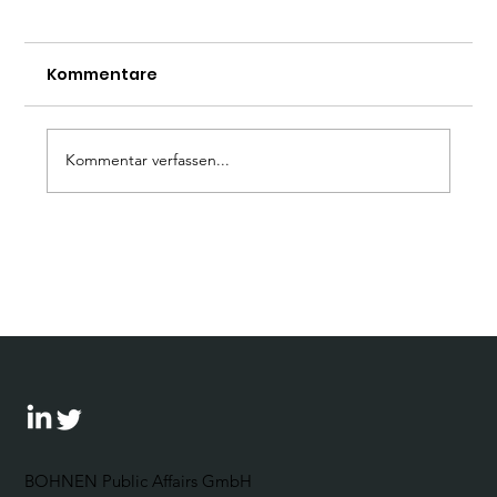
Kommentare
Kommentar verfassen...
Wie umgehen mit der AfD? Ein
Leitfaden für Unternehmen
BOHNEN Public Affairs GmbH