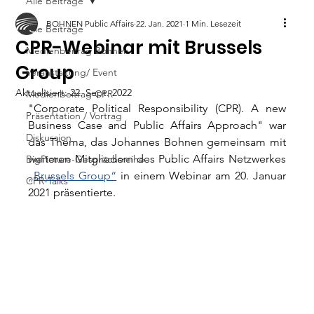
Alle Beiträge
BOHNEN Public Affairs
22. Jan. 2021
1 Min. Lesezeit
Alle Beiträge
CPR-Webinar mit Brussels
Medienbeitrag Bohnen
Group
Veranstaltung/ Event
Aktualisiert:
22. Sept. 2022
Medienbeitrag CPR
"Corporate Political Responsibility (CPR). A new 
Präsentation / Vortrag
Business Case and Public Affairs Approach" war 
Diskussion
das Thema, das Johannes Bohnen gemeinsam mit 
weiteren Mitgliedern des Public Affairs Netzwerkes 
BigPicture-Gesprächsreihe
„Brussels Group“
 in einem Webinar am 20. Januar 
CPR-Talks
2021 präsentierte. 