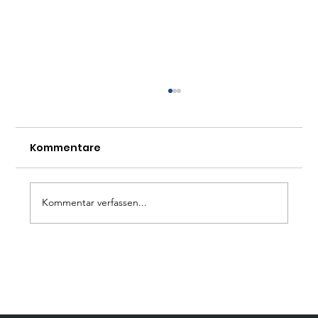
Kommentare
Kommentar verfassen...
Prof. Timo Meynhardt (HHL) im CPR-
Talk am Mittag