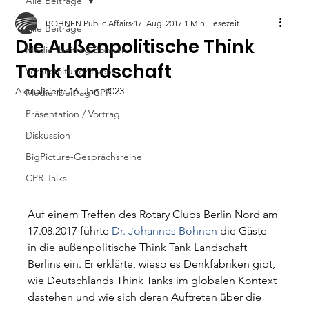
Alle Beiträge
BOHNEN Public Affairs
17. Aug. 2017
1 Min. Lesezeit
Alle Beiträge
Die Außenpolitische Think
Medienbeitrag Bohnen
Tank Landschaft
Veranstaltung/ Event
Aktualisiert:
16. Jan. 2023
Medienbeitrag CPR
Präsentation / Vortrag
Diskussion
BigPicture-Gesprächsreihe
CPR-Talks
Auf einem Treffen des Rotary Clubs Berlin Nord am 
17.08.2017 führte 
Dr. Johannes Bohnen
 die Gäste 
in die außenpolitische Think Tank Landschaft 
Berlins ein. Er erklärte, wieso es Denkfabriken gibt, 
wie Deutschlands Think Tanks im globalen Kontext 
dastehen und wie sich deren Auftreten über die 