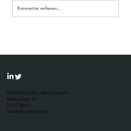
Kommentar verfassen...
CPR-Forum 2026: In Allianzen
denken lernen!
BOHNEN Public Affairs GmbH
Reinhardtstr. 35
10117 Berlin
Deutschland/Germany