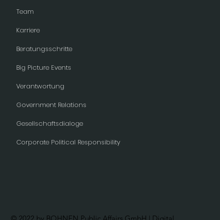
Team
Karriere
Beratungsschritte
Big Picture Events
Verantwortung
Government Relations
Gesellschaftsdialoge
Corporate Political Responsibility
© 2022 by BOHNEN Public Affairs GmbH | Digital