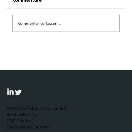
Kommentare
Kommentar verfassen...
Wie umgehen mit der AfD? Ein
Leitfaden für Unternehmen
BOHNEN Public Affairs GmbH
Reinhardtstr. 35
10117 Berlin
Deutschland/Germany