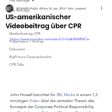
Alle Beiträge
BOHNEN Public Affairs
18. Jan. 2016
1 Min. Lesezeit
Alle Beiträge
US-amerikanischer
Medienbeitrag Bohnen
Videobeitrag über CPR
Veranstaltung/ Event
Medienbeitrag CPR
https://www.youtube.com/watch?v=UaK4VrMHk7w
Präsentation / Vortrag
Diskussion
BigPicture-Gesprächsreihe
CPR-Talks
John Howell berichtet für 
3BL 
Media
 in einem 1,5 
minütigen 
Video
 über die zentralen Thesen des 
Konzepts der Corporate Political Responsibility 