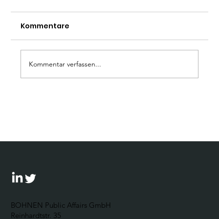
Kommentare
Kommentar verfassen...
Wie umgehen mit der AfD? Ein
Leitfaden für Unternehmen
BOHNEN Public Affairs GmbH
Reinhardtstr. 35